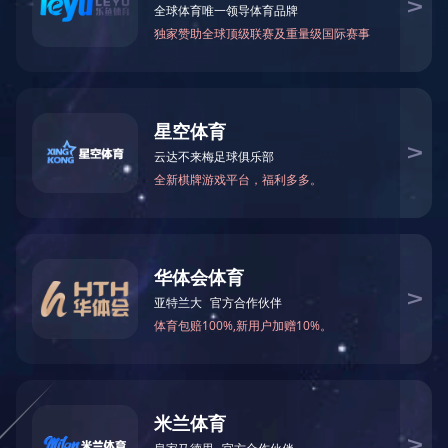
查看详情
查看详情
煤气灶-J-ZA-1
煤气灶-J-ZA
查看详情
查看详情
煤气灶-J-ZB
煤气灶-ZH-2A-Z