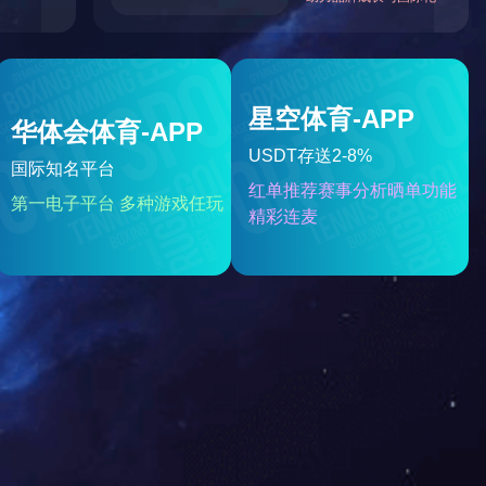
查看详情
-SR）
排气 'CC1101'（ZH-SR 3轮）