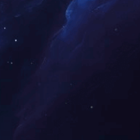
查看详情
查看详情
排气 'CC1100'（ZH-Z）
排气 'CC1098'（ZH
查看详情
查看详情