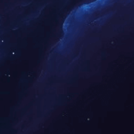
摩托车行业的未来，何去何从？
年来中国经济步伐的快速前
国已经成为名副其实的世界工
行业业也都经历了一个快速的
.
阅读