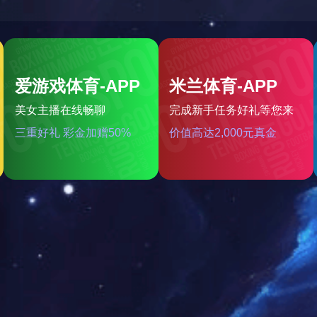
荣耀体育官方站网页版7月菲律宾汽摩展 PHILAUTO地点：马尼拉
阅读
阅读