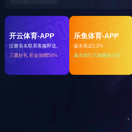
荣耀体育官方站网页版接下来展会的预告:
9月重庆摩博会10月秋季广交会10月
南京电动车展2024年3月中国机电产
品(新加坡)品牌展览会
阅读