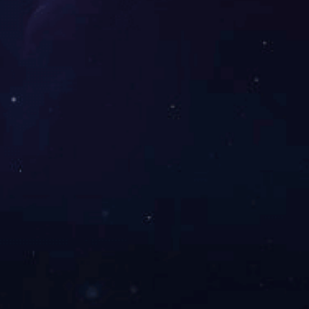
s. Contact us for different alternative solution
司
产品中心
简介
摩托车
设备
手动工具车
展示
电动车
房车配件