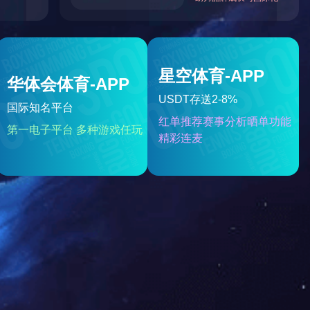
荣耀体育官方站网页版6月中国阿联酋贸易博览会地点迪拜
第133届广交会， 荣耀体育官方站网页版，等待你的到来。
阅读