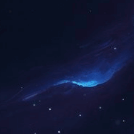
服务和支持
服务和支持电子控制单元(ECU)收集
随着近
各种传感器信号，通过计算控制发动
进，中
机的燃油喷射和点火，然后将发动
厂。行
机...
发展期..
阅读