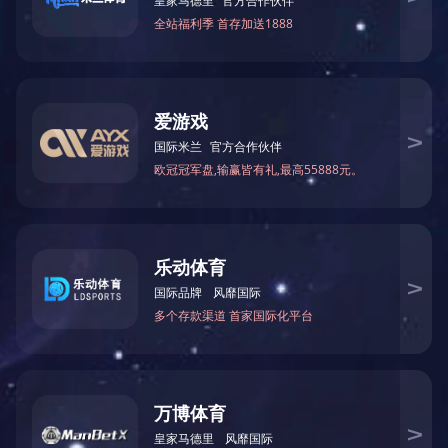
电机功率（W）
350
电池类型
锂
电池容量（V / AH）
24/48
持续时间（H）
2.5
产品尺寸（毫米）
1580*700*1300
包装尺寸（毫米）
1650*720*650
轮胎（前/后）
3“脚架/ 4”脚架
每20个集装箱
30
每箱数量
每40个总部集装
（PCS）
63
箱